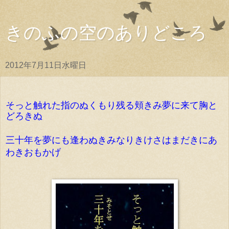
きのふの空のありどころ
2012年7月11日水曜日
そっと触れた指のぬくもり残る頬きみ夢に来て胸と
どろきぬ
三十年を夢にも逢わぬきみなりきけさはまだきにあ
わきおもかげ