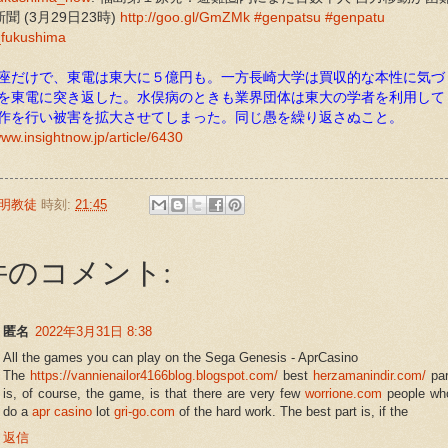
新聞 (3月29日23時)
http://goo.gl/GmZMk
#genpatsu
#genpatu
fukushima
座だけで、東電は東大に５億円も。一方長崎大学は買収的な本性に気づ
を東電に突き返した。水俣病のときも業界団体は東大の学者を利用して
作を行い被害を拡大させてしまった。同じ愚を繰り返さぬこと。
www.insightnow.jp/article/6430
明教徒
時刻:
21:45
 件のコメント:
匿名
2022年3月31日 8:38
All the games you can play on the Sega Genesis - AprCasino
The
https://vannienailor4166blog.blogspot.com/
best
herzamanindir.com/
par
is, of course, the game, is that there are very few
worrione.com
people wh
do a
apr casino
lot
gri-go.com
of the hard work. The best part is, if the
返信