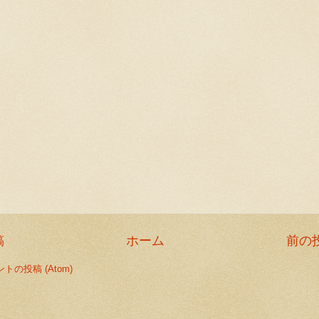
稿
ホーム
前の
トの投稿 (Atom)