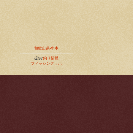
和歌山県-串本
提供:
釣り情報
フィッシングラボ