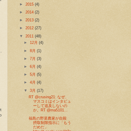
►
2015
(4)
►
2014
(2)
►
2013
(2)
►
2012
(27)
▼
2011
(48)
►
12月
(4)
►
8月
(1)
►
7月
(3)
►
6月
(4)
►
5月
(5)
►
4月
(4)
▼
3月
(17)
RT @crusing21: なぜ、
マスコミはインタビュ
ーして追及しないの
t
か。RT @ma5101...
o
福島の野菜農家が自殺
摂取制限指示に「もう
だめだ」