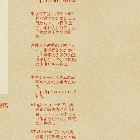
http://t.asahi.com/1t3z
...
東京電力は、清水正孝社
長が過労のために１６
日から２、３日間ほ
ど、本社内に設置した
「福島原子力発電所
事...
宮城県県教委の小林さん
へ。定期昇給のため
に？今季の人事異動は
凍結しないのか？現場
の子供たちを熟知し
て...
中国ジャーナリズムの記
事もなかなか参考にな
る。
http://j.people.com.cn/
944...
RT @cizca: 旧知の北海
投稿
道電力関係者と久々再
会。ストレスで参って
いるようだった。東電
の会見の...
RT @cizca: 旧知の北海
道電力関係者と久々再