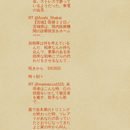
会。ストレスで参って
いるようだった。東電
の会見...
RT @Asahi_Shakai:
【宮城】医療２２日／
宮城県は、県内医療機
関の診療状況をホーム
ペー...
自衛隊は何を考えている
んだ、戦車なんか持ち
込んで。重量のある非
効率な戦車にブルの代
わりをさせるなんて...
呟きから 3月20日
時々刻々
RT @marinecco1515: 表
現者はこんな時、己の
技能をいかして被災者
を癒す。歌手なら歌
で...
庭で金木犀のトリミング
が終わった時、ツレア
イがあなたの言ってい
たとおりになってきた
よと家の中から叫ん...