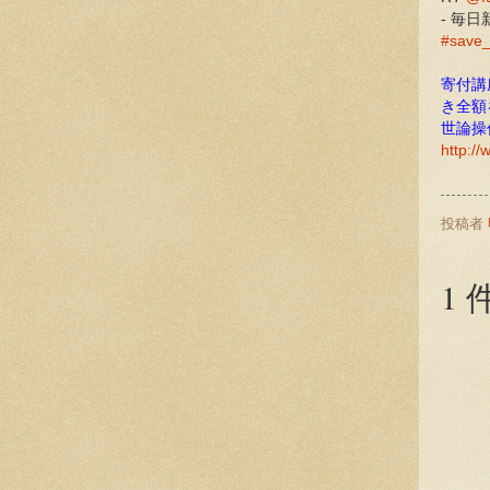
- 毎日
#save_
寄付講
き全額
世論操
http://
投稿者
1