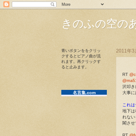
きのふの空の
青いボタンををクリッ
2011年
クするとピアノ曲が流
れます。再クリックす
ると止みます。
RT
@c
@ma5
沢叩き
名言集.com
大事には
これは
地下は
れない
閣させ
RT
@f