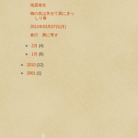
地震発生
物の名は失せて厨にぎっ
しり春
2011年03月07日(月)
春行 興に寄す
►
2月
(4)
►
1月
(6)
►
2010
(12)
►
2001
(1)