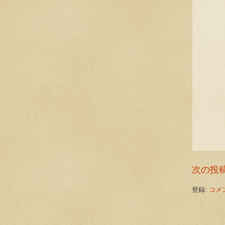
次の投
登録:
コメン