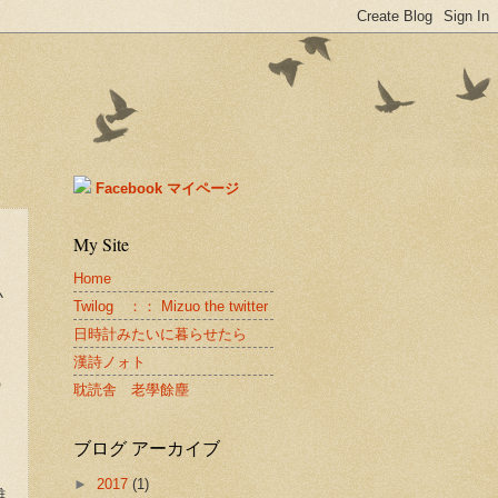
Facebook マイページ
My Site
Home
小
Twilog ：： Mizuo the twitter
日時計みたいに暮らせたら
漢詩ノォト
の
耽読舎 老學餘塵
ブログ アーカイブ
►
2017
(1)
難