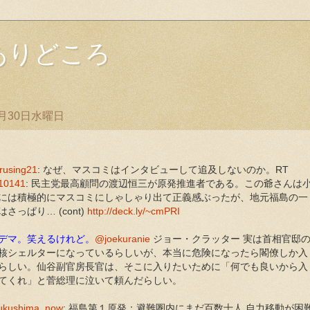
ありどころ
3月30日水曜日
rusing21
: なぜ、マスコミはインタビューして追及しないのか。RT
10141
: 民主党最高顧問の渡辺恒三が原発推進者である。この爺さんは
には積極的にマスコミにしゃしゃり出て正義感ぶったが、地元福島の一
さっぱり… (cont)
http://deck.ly/~cmPRI
デマ。笑えるけれど。
@joekuranie
ジョー・クラッター 実は首相官邸
核シェルターになっているらしいが、本当に危険になったら閣僚しか入
らしい。仙谷副官房長官は、そこに入りたいために「何でも良いから入
てくれ」と菅総理に泣いて頼んだらしい。
ukushima_now
: 福島第１原発：避難圏内にまだ百数十人 自力移動が困